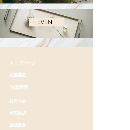
EVENT
​トップページ
​企業理念
​企業情報
​経営方針
​代表挨拶
会社概要